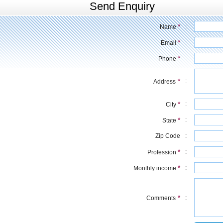
Send Enquiry
*
:
Name
*
:
Email
*
:
Phone
*
:
Address
*
:
City
*
:
State
Zip Code
:
*
:
Profession
*
:
Monthly income
*
:
Comments